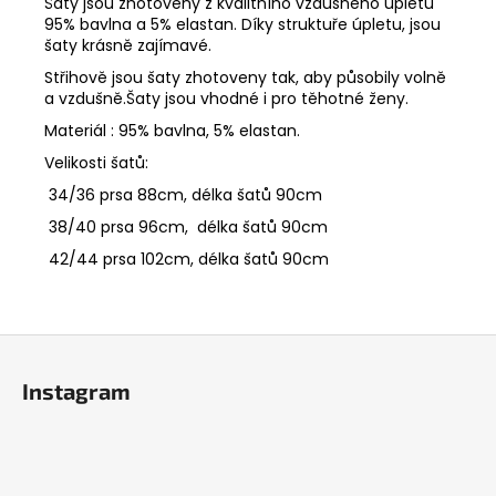
Šaty jsou zhotoveny z kvalitního vzdušného úpletu
95% bavlna a 5% elastan. Díky struktuře úpletu, jsou
šaty krásně zajímavé.
Střihově jsou šaty zhotoveny tak, aby působily volně
a vzdušně.Šaty jsou vhodné i pro těhotné ženy.
Materiál : 95% bavlna, 5% elastan.
Velikosti šatů:
34/36 prsa 88cm, délka šatů 90cm
38/40 prsa 96cm, délka šatů 90cm
42/44 prsa 102cm, délka šatů 90cm
Z
á
Instagram
p
a
t
í