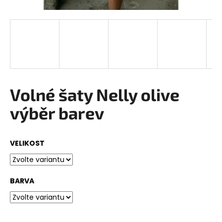
a
j
í
t
?
Volné šaty Nelly olive
výběr barev
HLEDAT
VELIKOST
D
o
p
BARVA
o
r
u