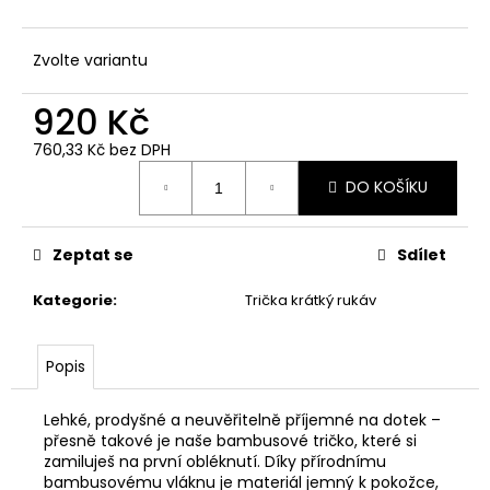
č
u
j
Zvolte variantu
e
m
920 Kč
e
760,33 Kč bez DPH
Měrná
DO KOŠÍKU
cena:
Zeptat se
Sdílet
Kategorie
:
Trička krátký rukáv
Popis
Lehké, prodyšné a neuvěřitelně příjemné na dotek –
přesně takové je naše bambusové tričko, které si
zamiluješ na první obléknutí. Díky přírodnímu
bambusovému vláknu je materiál jemný k pokožce,