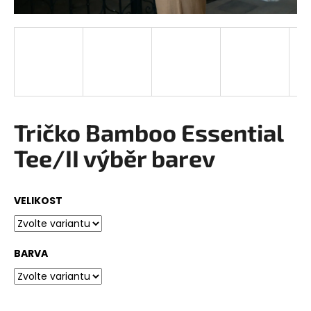
a
j
í
t
?
Tričko Bamboo Essential
Tee/II výběr barev
HLEDAT
VELIKOST
D
o
p
BARVA
o
r
u