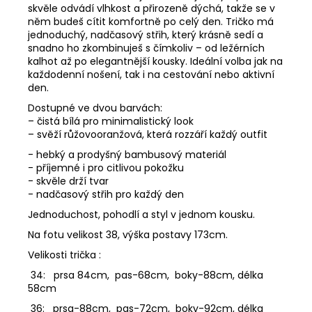
skvěle odvádí vlhkost a přirozeně dýchá, takže se v
něm budeš cítit komfortně po celý den. Tričko má
jednoduchý, nadčasový střih, který krásně sedí a
snadno ho zkombinuješ s čímkoliv – od ležérních
kalhot až po elegantnější kousky. Ideální volba jak na
každodenní nošení, tak i na cestování nebo aktivní
den.
Dostupné ve dvou barvách:
– čistá bílá pro minimalistický look
– svěží růžovooranžová, která rozzáří každý outfit
- hebký a prodyšný bambusový materiál
- příjemné i pro citlivou pokožku
- skvěle drží tvar
- nadčasový střih pro každý den
Jednoduchost, pohodlí a styl v jednom kousku.
Na fotu velikost 38, výška postavy 173cm.
Velikosti trička :
34: prsa 84cm, pas-68cm, boky-88cm, délka
58cm
36: prsa-88cm, pas-72cm, boky-92cm, délka