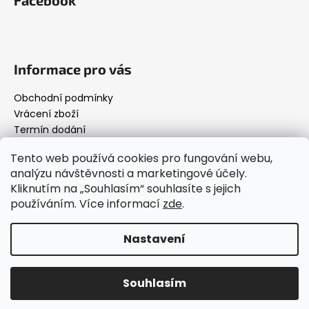
Informace pro vás
Obchodní podmínky
Vrácení zboží
Termín dodání
Podmínky ochrany osobních údajů
Tento web používá cookies pro fungování webu,
analýzu návštěvnosti a marketingové účely.
Kliknutím na „Souhlasím“ souhlasíte s jejich
Below.cz
používáním. Více informací
zde
.
Nastavení
Vytvořil Shoptet
Copyright 2026
Below.cz
. Všechna práva vyhrazena.
Souhlasím
Upravit nastavení cookies