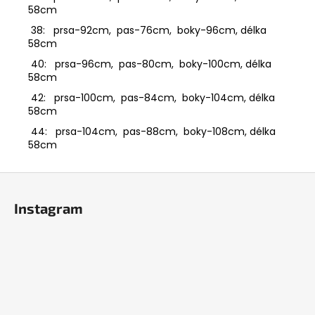
58cm
38: prsa-92cm, pas-76cm, boky-96cm, délka
58cm
40: prsa-96cm, pas-80cm, boky-100cm, délka
58cm
42: prsa-100cm, pas-84cm, boky-104cm, délka
58cm
44: prsa-104cm, pas-88cm, boky-108cm, délka
58cm
Z
á
Instagram
p
a
t
í