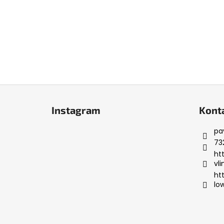
Z
á
Instagram
Kont
p
a
pa
t
73
í
ht
vl
ht
lo