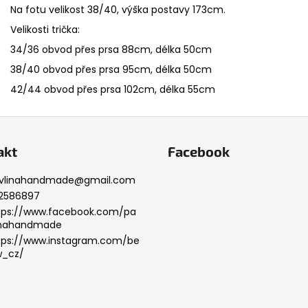
Na fotu velikost 38/40, výška postavy 173cm.
Velikosti trička:
34/36 obvod přes prsa 88cm, délka 50cm
38/40 obvod přes prsa 95cm, délka 50cm
42/44 obvod přes prsa 102cm, délka 55cm
akt
Facebook
vlinahandmade
@
gmail.com
2586897
tps://www.facebook.com/pa
inahandmade
tps://www.instagram.com/be
w_cz/