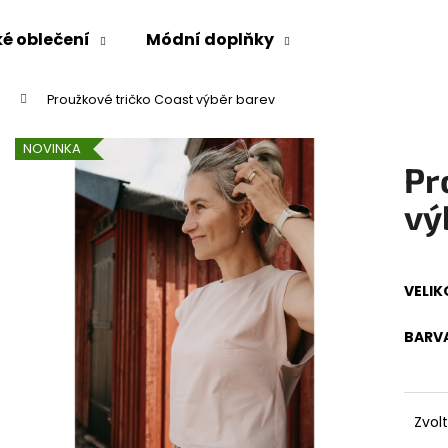
é oblečení
Módní doplňky
Proužkové tričko Coast výběr barev
Co potřebujete najít?
NOVINKA
Pr
HLEDAT
vý
Doporučujeme
VELIK
BARV
Zvol