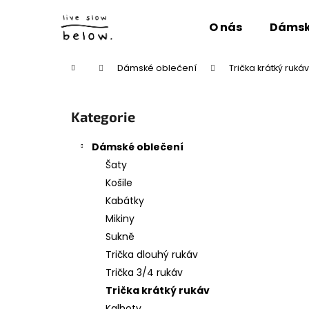
K
Přejít
na
o
O nás
Dámsk
obsah
Zpět
Zpět
š
do
do
í
Domů
Dámské oblečení
Trička krátký rukáv
obchodu
obchodu
k
P
o
Přeskočit
Kategorie
s
kategorie
t
Dámské oblečení
r
Šaty
a
Košile
n
Kabátky
n
Mikiny
í
Sukně
p
Trička dlouhý rukáv
a
Trička 3/4 rukáv
n
Trička krátký rukáv
e
Kalhoty