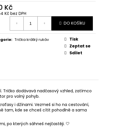
0 Kč
54 Kč bez DPH
ná
DO KOŠÍKU
:
Tisk
gorie
:
Trička krátký rukáv
Zeptat se
Sdílet
dlí. Tričko dodávavá nadčasový vzhled, zatímco
tor pro volný pohyb.
raťasy i džínami. Vezmeš si ho na cestování,
ně tam, kde se chceš cítit pohodlně a sama
i, po kterých sáhneš nejčastěji. 🤍