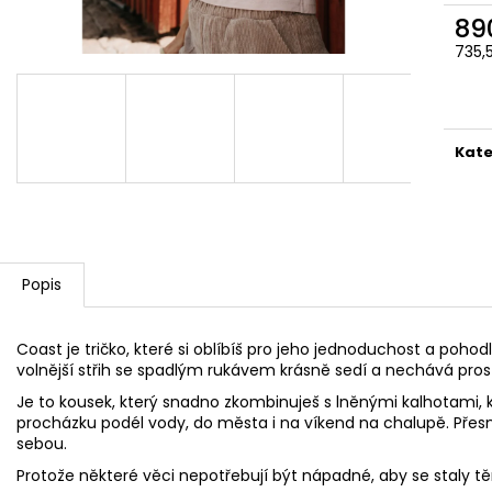
89
735,
Měr
cena
Kate
Popis
Coast
je tričko, které si oblíbíš pro jeho jednoduchost a poho
volnější střih se spadlým rukávem krásně sedí a nechává pros
Je to kousek, který snadno zkombinuješ s lněnými kalhotami, k
procházku podél vody, do města i na víkend na chalupě. Přes
sebou.
Protože některé věci nepotřebují být nápadné, aby se staly těm