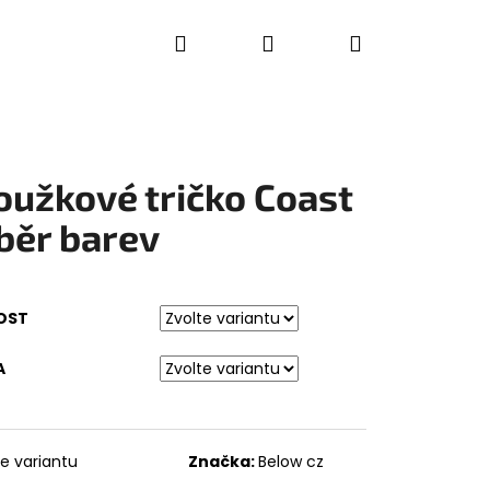
Hledat
Přihlášení
Nákupní
košík
oužkové tričko Coast
běr barev
OST
A
te variantu
Značka:
Below cz