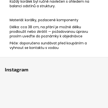
Každý korálek byl ručně navlečen s ohledem na
balanci odstínů a struktury.
Materiál: korálky, pozlacené komponenty
Délka: cca 38 cm, na přání je možné délku
prodloužit nebo zkrátit — požadovanou úpravu
prosím uveďte do poznámky k objednávce
Péče: doporučeno sundávat před koupáním a
vyhnout se kontaktu s vodou
Z
á
Instagram
p
a
t
í