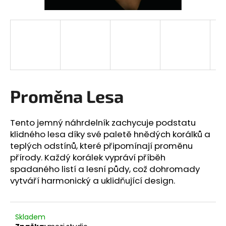
a
j
í
t
?
Proměna Lesa
HLEDAT
Tento jemný náhrdelník zachycuje podstatu
klidného lesa díky své paletě hnědých korálků a
teplých odstínů, které připomínají proměnu
přírody. Každý korálek vypráví příběh
D
spadaného listí a lesní půdy, což dohromady
o
vytváří harmonický a uklidňující design.
p
o
r
u
Skladem