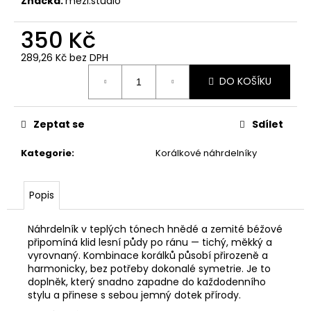
Značka:
mezi.studio
č
u
350 Kč
j
e
289,26 Kč bez DPH
m
Měrná
e
DO KOŠÍKU
cena:
Zeptat se
Sdílet
Kategorie
:
Korálkové náhrdelníky
Popis
Náhrdelník v teplých tónech hnědé a zemité béžové
připomíná klid lesní půdy po ránu — tichý, měkký a
vyrovnaný. Kombinace korálků působí přirozeně a
harmonicky, bez potřeby dokonalé symetrie. Je to
doplněk, který snadno zapadne do každodenního
stylu a přinese s sebou jemný dotek přírody.