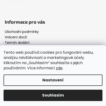
Informace pro vás
Obchodní podmínky
Vrácení zboží
Termín dodání
Podmínky ochrany osobních údajů
Tento web používá cookies pro fungování webu,
analýzu návštěvnosti a marketingové účely.
Kliknutím na „Souhlasím“ souhlasíte s jejich
Below.cz
používáním. Více informací
zde
.
Nastavení
Vytvořil Shoptet
Copyright 2026
Below.cz
. Všechna práva vyhrazena.
Souhlasím
Upravit nastavení cookies